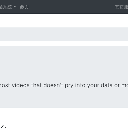
業系統
參與
其它
ost videos that doesn't pry into your data or mo